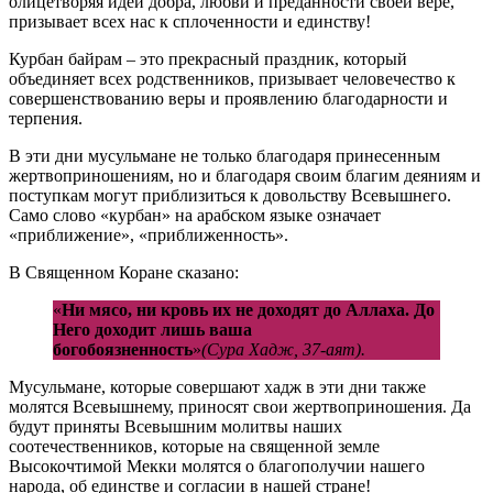
олицетворяя идеи добра, любви и преданности своей вере,
призывает всех нас к сплоченности и единству!
Курбан байрам – это прекрасный праздник, который
объединяет всех родственников, призывает человечество к
совершенствованию веры и проявлению благодарности и
терпения.
В эти дни мусульмане не только благодаря принесенным
жертвоприношениям, но и благодаря своим благим деяниям и
поступкам могут приблизиться к довольству Всевышнего.
Само слово «курбан» на арабском языке означает
«приближение», «приближенность».
В Священном Коране сказано:
«
Ни мясо, ни кровь их не доходят до Аллаха. До
Него доходит лишь ваша
богобоязненность
»
(Сура Хадж, 37-аят).
Мусульмане, которые совершают хадж в эти дни также
молятся Всевышнему, приносят свои жертвоприношения. Да
будут приняты Всевышним молитвы наших
соотечественников, которые на священной земле
Высокочтимой Мекки молятся о благополучии нашего
народа, об единстве и согласии в нашей стране!