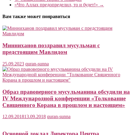
«Что Аллах предопределил, то и будет!»
→
Вам также может понравиться
Минниханов поздравил мусульман с
предстоящим Мавлидом
25.09.2023
quran-sunna
Образ правоверного мусульманина обсудили на
IV Международной конференции «Толкование
Священного Корана в прошлом и настоящем»
12.09.2018
13.09.2018
quran-sunna
Основной доклад Директора Центра