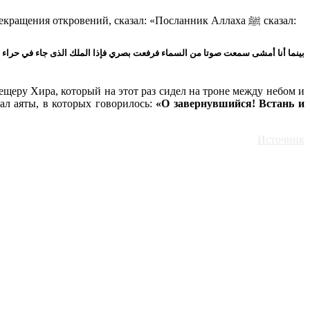
Сообщается, что Джабир бин Абдуллах аль-Ансари (да будет доволен Аллах ими обоими), рассказывая о периоде временного прекращения откровений, сказал: «Посланник Аллаха ﷺ сказал:
ещеру Хира, который на этот раз сидел на троне между небом и
л аяты, в которых говорилось:
«О завернувшийся! Встань и
Источник