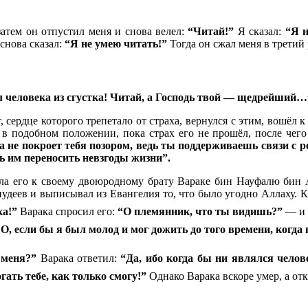
 затем он отпустил меня и снова велел:
“Читай!”
Я сказал:
“Я н
снова сказал:
“Я не умею читать!”
Тогда он сжал меня в третий р
л человека из сгустка! Читай, а Господь твой — щедрейший…
 сердце которого трепетало от страха, вернулся с этим, вошёл 
в подобном положении, пока страх его не прошёл, после чего 
а не покроет тебя позором, ведь ты поддерживаешь связи с 
 им переносить невзгоды жизни”.
ла его к своему двоюродному брату Вараке бин Науфалю бин А
иудеев и выписывал из Евангелия то, что было угодно Аллаху.
ка!”
Варака спросил его:
“О племянник, что ты видишь?”
— и Посланник
О, если бы я был молод и мог дожить до того времени, когда 
 меня?”
Варака ответил:
“Да, ибо когда бы ни являлся челов
гать тебе, как только смогу!”
Однако Варака вскоре умер, а от