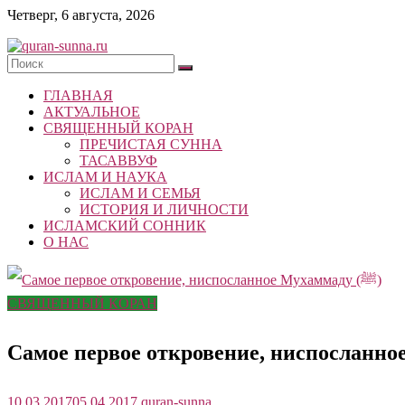
Skip
Четверг, 6 августа, 2026
to
content
quran-
ГЛАВНАЯ
sunna.ru
АКТУАЛЬНОЕ
СВЯЩЕННЫЙ КОРАН
«Центр
ПРЕЧИСТАЯ СУННА
исследований
ТАСАВВУФ
Корана
ИСЛАМ И НАУКА
и
ИСЛАМ И СЕМЬЯ
Сунны»
ИСТОРИЯ И ЛИЧНОСТИ
Республики
ИСЛАМСКИЙ СОННИК
Татарстан
О НАС
СВЯЩЕННЫЙ КОРАН
10.03.2017
05.04.2017
quran-sunna