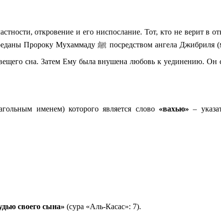
стности, откровение и его ниспослание. Тот, кто не верит в от
му). Из истории Ислама известно, что первое откровение
лагольным именем) которого является слово
«вахью»
– указат
дью своего сына»
(сура «Аль-Касас»: 7).