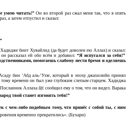
е умею читать!”
Он во второй раз сжал меня так, что я опять
аз, а затем отпустил и сказал:
”
к Хадидже бинт Хувайлид (да будет доволен ею Аллах) и сказал:
он рассказал ей обо всём и добавил:
“Я испугался за себя!”
родственниками, помогаешь слабому нести бремя и оделяешь
саду бин ‘Абд аль-‘Уззе, который в эпоху джахилийи принял
 К тому времени он был уже глубоким слепым старцем. Хадиджа
 Аллаха ﷺ сообщил ему о том, что он видел. Варака
народ твой станет изгонять тебя!”
ек с чем-либо подобным тому, что принёс с собой ты, с ним
кровения временно прекратились». (Бухари)