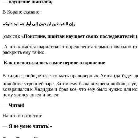
— наущение шайтана;
В Коране сказано:
وإن الشياطين ليوحون إلى أولياهم ليجادلوكم
(смысл):
«Поистине, шайтан наущает своих последователей 
А что касается шариатского определения термина «вахью» (о
раскрыть ему тайно.
Как ниспосылалось самое первое откровение
В хадисе сообщается, что мать правоверных Аиша (да будет доволен ею Аллах) сказ
подобное утренней заре. Затем ему была внушена любовь к уе
возвращался к Хадидже и брал все, что ему было нужно для но
нему явился ангел и велел:
― Читай!
На что он ответил:
― Я не умею читать!»