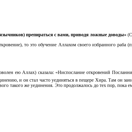
(язычников) препираться с вами, приводя ложные доводы»
(С
ткровение), то это обучение Аллахом своего избранного раба (
ала: «Ниспослание откровений Посланнику Аллаха ﷺ началось с вещего сна. Он видел
динению, и он стал часто уединяться в пещере Хира. Там он за
вого такого же уединения. Это продолжалось до тех пор, пока е