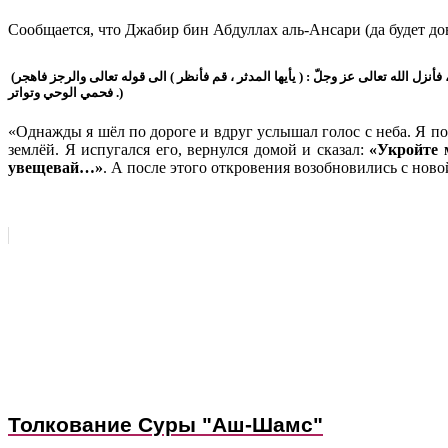
بينما أنا أمشى سمعت صوتا من السماء فرفعت بصري فإذا الملك الذى جاء في حراء جالس على كرسي بين السماء والارض ، فرعبت منه فرجعت ، فقلت : زملوني زملوني ، فأنزل الله تعالى عز وجلّ : ( يأيها المدثر ، قم فأنظر ) الى قوله تعالى والرجز فاهجر)
. فحمي الوحي وتواتر)
«Однажды я шёл по дороге и вдруг услышал голос с неба. Я по
землёй. Я испугался его, вернулся домой и сказал:
«Укройте 
увещевай…»
. А после этого откровения возобновились с ново
Толкование Суры "Аш-Шамс"