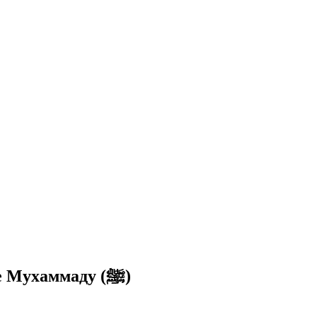
Самое первое откровение, ниспосланное Мухаммаду (ﷺ)