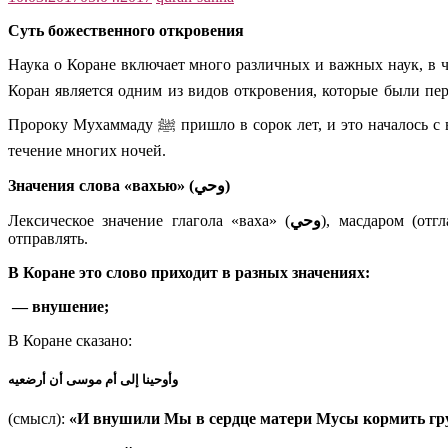
Суть божественного откровения
Наука о Коране включает много различных и важных наук, в ча
Коран является одним из видов откровения, которые были переданы Пророку Мухаммаду ﷺ посредством ангела Джибриля (мир е
Пророку Мухаммаду ﷺ пришло в сорок лет, и это началось с вещего сна. Затем Ему была внушена любовь к уединению. Он стал часто уединяться в пещере Хира, где поклонялся Аллаху в
течение многих ночей.
Значения слова «вахью» (وحي)
Лексическое значение глагола «ваха» (
وحي
), масдаром (отг
отправлять.
В Коране это слово приходит в разных значениях:
— внушение;
В Коране сказано:
وأوحينا إلى أم موسى أن أرضعيه
(смысл):
«И внушили Мы в сердце матери Мусы кормить гру