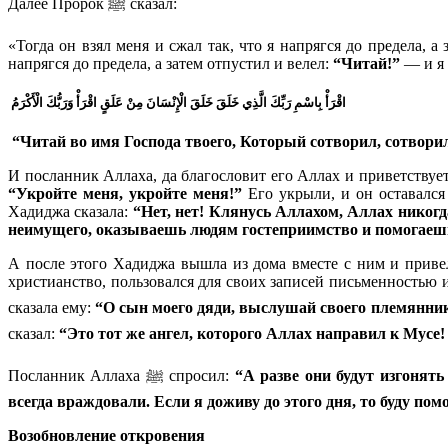
Далее Пророк ﷺ сказал:
«Тогда он взял меня и сжал так, что я напрягся до предела, а
напрягся до предела, а затем отпустил и велел:
“Читай!”
— и я 
اقْرَأْ بِاسْمِ رَبِّكَ الَّذِي خَلَقَ خَلَقَ الْإِنْسَانَ مِنْ عَلَقٍ اقْرَأْ وَرَبُّكَ الْأَكْرَمُ
“Читай во имя Господа твоего, Который сотворил, сотвори
И посланник Аллаха, да благословит его Аллах и приветствует,
“Укройте меня, укройте меня!”
Его укрыли, и он оставался 
Хадиджа сказала:
“Нет, нет! Клянусь Аллахом, Аллах никогд
неимущего, оказываешь людям гостеприимство и помогаешь
А после этого Хадиджа вышла из дома вместе с ним и приве
христианство, пользовался для своих записей письменностью 
сказала ему:
“О сын моего дяди, выслушай своего племянни
сказал:
“Это тот же ангел, которого Аллах направил к Мусе! 
Посланник Аллаха ﷺ спросил:
“А разве они будут изгонять
всегда враждовали. Если я доживу до этого дня, то буду помо
Возобновление откровения