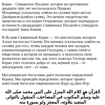
Коран – Священное Писание, которое на протяжении
двадцати трёх лет ниспосылалось Пророку
Мухаммаду
(саллаллаху аляйхи ва саллям)
через ангела
Джабраиля (аляйхи салям). Это вечное свидетельство
пророчества и последнее Откровение, которое подтвердило
истинность предыдущих Священных Писаний и утвердило
последний Закон Божий.
В Исламе Священный Коран — это конституция, которую
Аллах ниспослал Своему Посланнику (саллаллаху аляйхи ва
саллям) для того, чтобы каждый человек мог наладить
взаимоотношения со своим Господом, с самим собой и
обществом, в котором он проживает, и выполнить свою
жизненную миссию так, как этого пожелал Господь миров.
Коран учит отличать добро от зла, верный путь – от
заблуждения, свет – от тьмы.
Мусульманские богословы дают несколько определений
Корану. Мы приведём определение, которое привёл
известный богослов современности Нуру ад-Дин Итр:
القرآن هو كلام الله المنزل على النبي محمد صلى الله
عليه وسلّم المكتوب في المصاحف، المنقول بالتواتر،
المتعبد بتلاوته، المعجز ولو بسورة منه