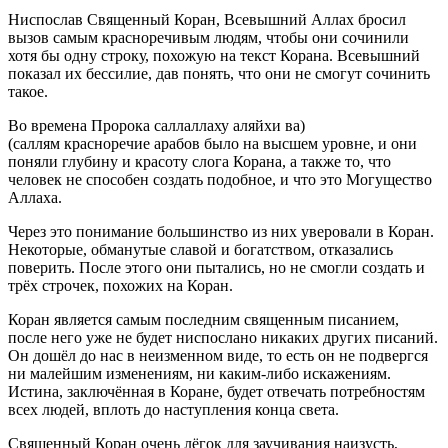
Ниспослав Священный Коран, Всевышний Аллах бросил
вызов самым красноречивым людям, чтобы они сочинили
хотя бы одну строку, похожую на текст Корана. Всевышний
показал их бессилие, дав понять, что они не смогут сочинить
такое.
Во времена Пророка
(саллаллаху аляйхи ва
саллям)
красноречие арабов было на высшем уровне, и они
поняли глубину и красоту слога Корана, а также то, что
человек не способен создать подобное, и что это Могущество
Аллаха.
Через это понимание большинство из них уверовали в Коран.
Некоторые, обманутые славой и богатством, отказались
поверить. После этого они пытались, но не смогли создать и
трёх строчек, похожих на Коран.
Коран является самым последним священным писанием,
после него уже не будет ниспослано никаких других писаний.
Он дошёл до нас в неизменном виде, то есть он не подвергся
ни малейшим изменениям, ни каким-либо искажениям.
Истина, заключённая в Коране, будет отвечать потребностям
всех людей, вплоть до наступления конца света.
Священный Коран очень лёгок для заучивания наизусть,