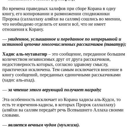
Во времена праведных халифов при сборе Корана в одну
книгу, его копировании и размножении сподвижники
Пророка
(саллаллаху аляйхи ва саллям)
сошлись во мнении,
что необходимо отделить от книги всё, что не имеет
отношения к Корану.
—
увиденное, услышанное и переданное по непрерывной и
истинной цепочке многочисленных рассказчиков (таватур);
Хадис аль-мутаватир
– это сообщение, переданное большим
количеством независимых друг от друга рассказчиков,
недостоверность которых, согласно здравому смыслу,
практически исключена. Тем самым исключается внесение в
книгу сообщений, переданных единичными рассказчиками
(хадис аль-ахад).
—
за чтение этого верующий получает награду;
Эта особенность исключает из Корана хадисы аль-Кудси, то
есть те изречения-хадисы, в которых Пророк
(саллаллаху
аляйхи ва саллям)
передаёт речь Всевышнего Аллаха своими
словами.
—
является вечным чудом (муъжиза).