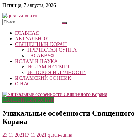
Skip
Пятница, 7 августа, 2026
to
content
quran-
ГЛАВНАЯ
sunna.ru
АКТУАЛЬНОЕ
СВЯЩЕННЫЙ КОРАН
«Центр
ПРЕЧИСТАЯ СУННА
исследований
ТАСАВВУФ
Корана
ИСЛАМ И НАУКА
и
ИСЛАМ И СЕМЬЯ
Сунны»
ИСТОРИЯ И ЛИЧНОСТИ
Республики
ИСЛАМСКИЙ СОННИК
Татарстан
О НАС
СВЯЩЕННЫЙ КОРАН
Уникальные особенности Священного
Корана
23.11.2021
17.11.2021
quran-sunna