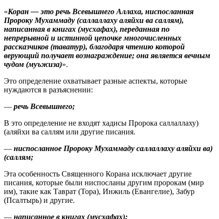
«
Коран — это речь Всевышнего Аллаха, ниспосланная
Пророку Мухаммаду
(саллаллаху аляйхи ва саллям)
,
написанная в книгах (мусхафах), переданная по
непрерывной и истинной цепочке многочисленных
рассказчиков (таватур), благодаря чтению которой
верующий получает вознаграждение; она является вечным
чудом (муъжиза)
».
Это определение охватывает разные аспекты, которые
нуждаются в разъяснении:
—
речь Всевышнего;
В это определение не входят хадисы Пророка
(саллаллаху
аляйхи ва саллям)
или другие писания.
—
ниспосланное Пророку Мухаммаду
(саллаллаху аляйхи ва
саллям)
;
Эта особенность Священного Корана исключает другие
писания, которые были ниспосланы другим пророкам (мир
им), такие как Таврат (Тора), Инжиль (Евангелие), Забур
(Псалтырь) и другие.
—
написанное в книгах (мусхафах);