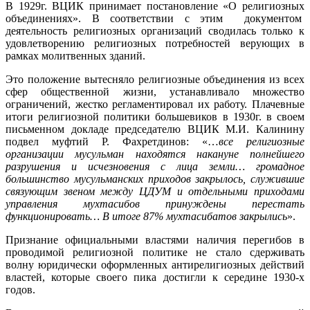
В 1929г. ВЦИК принимает постановление «О религиозных
объединениях». В соответствии с этим документом
деятельность религиозных организаций сводилась только к
удовлетворению религиозных потребностей верующих в
рамках молитвенных зданий.
Это положение вытесняло религиозные объединения из всех
сфер общественной жизни, устанавливало множество
ограничений, жестко регламентировал их работу. Плачевные
итоги религиозной политики большевиков в 1930г. в своем
письменном докладе председателю ВЦИК М.И. Калинину
подвел муфтий Р. Фахретдинов: «…
все религиозные
организации мусульман находятся накануне полнейшего
разрушения и исчезновения с лица земли… громадное
большинство мусульманских приходов закрылось, служившие
связующим звеном между ЦДУМ и отдельными приходами
управления мухтасибов принуждены перестать
функционировать… В итоге 87% мухтасибатов закрылись
».
Признание официальными властями наличия перегибов в
проводимой религиозной политике не стало сдерживать
волну юридически оформленных антирелигиозных действий
властей, которые своего пика достигли к середине 1930-х
годов.