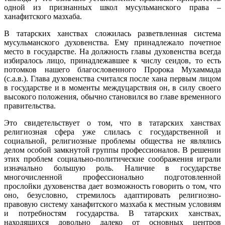
одной из признанных школ мусульманского права –
ханафитского мазхаба.
В татарских ханствах сложилась разветвленная система
мусульманского духовенства. Ему принадлежало почетное
место в государстве. На должность главы духовенства всегда
избиралось лицо, принадлежавшее к числу сеидов, то есть
потомков нашего благословенного Пророка Мухаммада
(с.а.в.). Глава духовенства считался после хана первым лицом
в государстве и в моменты междуцарствия он, в силу своего
высокого положения, обычно становился во главе временного
правительства.
Это свидетельствует о том, что в татарских ханствах
религиозная сфера уже слилась с государственной и
социальной, религиозные проблемы общества не являлись
делом особой замкнутой группы профессионалов. В решении
этих проблем социально-политические соображения играли
изначально большую роль. Наличие в государстве
многочисленной профессионально подготовленной
прослойки духовенства дает возможность говорить о том, что
оно, безусловно, стремилось адаптировать религиозно-
правовую систему ханафитского мазхаба к местным условиям
и потребностям государства. В татарских ханствах,
находящихся довольно далеко от основных центров