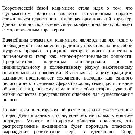
Теоретической базой кадимизма стала идея о том, что
фундаментом общества является естественным образом
сложившаяся целостность, имеющая органический характер.
Данная общность, в основе своей конфессиональная, обладает
самодостаточным характером.
Важнейшим элементом кадимизма является так же тезис о
необходимости сохранения традиций, представляющих собой
мудрость предков, отрицание которых может привести к
исчезновению татар как этноконфессиональной общности.
Представители кадимизма апеллировали не к
индивидуальному, а коллективному разуму, накопленному
опытом многих поколений. Выступая за защиту традиций,
кадимизм предполагает сохранение наследия как единого
целого, а не в отдельных сферах (махалля, семья, религиозные
обряды и т.д.), поэтому изменение любых сторон духовной
жизни общества представляется опасным для существования
целого.
Новые идеи в татарском обществе вызвали ожесточенные
споры. Дело в данном случае, конечно, не только в новизне
подходов. Многие в татарском обществе опасались, что
распространение джадидизма будет порождать опасность
вырождения религиозной веры в идеологию. Спор,