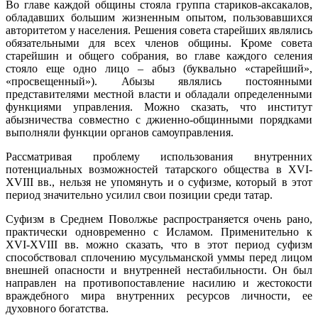
Во главе каждой общины стояла группа стариков-аксакалов,
обладавших большим жизненным опытом, пользовавшихся
авторитетом у населения. Решения совета старейших являлись
обязательными для всех членов общины. Кроме совета
старейшин и общего собрания, во главе каждого селения
стояло еще одно лицо – абыз (буквально «старейший»,
«просвещенный»). Абызы являлись постоянными
представителями местной власти и обладали определенными
функциями управления. Можно сказать, что институт
абызничества совместно с джиенно-общинными порядками
выполняли функции органов самоуправления.
Рассматривая проблему использования внутренних
потенциальных возможностей татарского общества в XVI-
XVIII вв., нельзя не упомянуть и о суфизме, который в этот
период значительно усилил свои позиции среди татар.
Суфизм в Среднем Поволжье распространяется очень рано,
практически одновременно с Исламом. Применительно к
XVI-XVIII вв. можно сказать, что в этот период суфизм
способствовал сплочению мусульманской уммы перед лицом
внешней опасности и внутренней нестабильности. Он был
направлен на противопоставление насилию и жестокости
враждебного мира внутренних ресурсов личности, ее
духовного богатства.