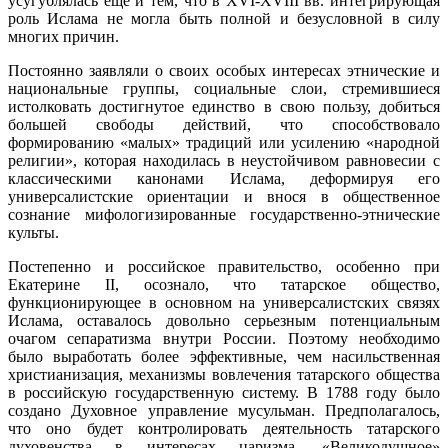
усугублялась еще и тем, что в XVI-XVIII вв. интегрирующая
роль Ислама не могла быть полной и безусловной в силу
многих причин.
Постоянно заявляли о своих особых интересах этнические и
национальные группы, социальные слои, стремившиеся
истолковать достигнутое единство в свою пользу, добиться
большей свободы действий, что способствовало
формированию «малых» традиций или усилению «народной
религии», которая находилась в неустойчивом равновесии с
классическими канонами Ислама, деформируя его
универсалистские ориентации и внося в общественное
сознание мифологизированные государственно-этнические
культы.
Постепенно и российское правительство, особенно при
Екатерине II, осознало, что татарское общество,
функционирующее в основном на универсалистских связях
Ислама, оставалось довольно серьезным потенциальным
очагом сепаратизма внутри России. Поэтому необходимо
было выработать более эффективные, чем насильственная
христианизация, механизмы вовлечения татарского общества
в российскую государственную систему. В 1788 году было
создано Духовное управление мусульман. Предполагалось,
что оно будет контролировать деятельность татарского
духовенства в интересах царизма. «Великодушное»