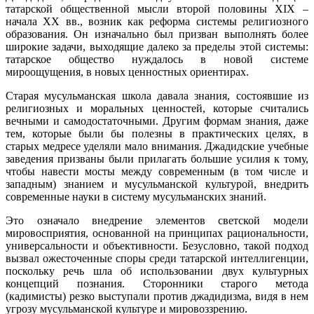
татарской общественной мысли второй половины XIX –
начала XX вв., возник как реформа системы религиозного
образования. Он изначально был призван выполнять более
широкие задачи, выходящие далеко за пределы этой системы:
татарское общество нуждалось в новой системе
мироощущения, в новых ценностных ориентирах.
Старая мусульманская школа давала знания, состоявшие из
религиозных и моральных ценностей, которые считались
вечными и самодостаточными. Другим формам знания, даже
тем, которые были бы полезны в практических целях, в
старых медресе уделяли мало внимания. Джадидские учебные
заведения призваны были прилагать большие усилия к тому,
чтобы навести мосты между современным (в том числе и
западным) знанием и мусульманской культурой, внедрить
современные науки в систему мусульманских знаний.
Это означало внедрение элементов светской модели
мировосприятия, основанной на принципах рациональности,
универсальности и объективности. Безусловно, такой подход
вызвал ожесточенные споры среди татарской интеллигенции,
поскольку речь шла об использовании двух культурных
концепций познания. Сторонники старого метода
(кадимисты) резко выступали против джадидизма, видя в нем
угрозу мусульманской культуре и мировоззрению.