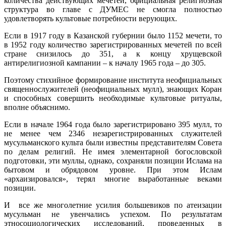
количества действующих мечетей, официальная религиозная
структура во главе с ДУМЕС не смогла полностью
удовлетворять культовые потребности верующих.
Если в 1917 году в Казанской губернии было 1152 мечети, то
в 1952 году количество зарегистрированных мечетей по всей
стране снизилось до 351, а к концу хрущевской
антирелигиозной кампании – к началу 1965 года – до 305.
Поэтому стихийное формирование института неофициальных
священнослужителей (неофициальных мулл), знающих Коран
и способных совершить необходимые культовые ритуалы,
вполне объяснимо.
Если в начале 1964 года было зарегистрировано 395 мулл, то
не менее чем 2346 незарегистрированных служителей
мусульманского культа были известны представителям Совета
по делам религий. Не имея элементарной богословской
подготовки, эти муллы, однако, сохраняли позиции Ислама на
бытовом и обрядовом уровне. При этом Ислам
«архаизировался», терял многие выработанные веками
позиции.
И все же многолетние усилия большевиков по атеизации
мусульман не увенчались успехом. По результатам
этносоциологических исследований, проведенных в