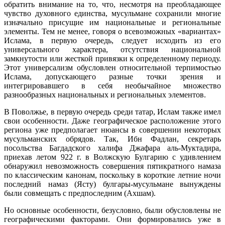
обратить внимание на то, что, несмотря на преобладающее
чувство духовного единства, мусульмане сохранили многие
изначально присущие им национальные и региональные
элементы.
Тем не менее, говоря о всевозможных «вариантах»
Ислама, в первую очередь, следует исходить из его
универсального характера, отсутствия национальной
замкнутости или жесткой привязки к определенному периоду.
Этот универсализм обусловлен относительной терпимостью
Ислама, допускающего разные точки зрения и
интегрировавшего в себя необычайное множество
разнообразных национальных и региональных элементов.
В Поволжье, в первую очередь среди татар, Ислам также имел
свои особенности. Даже географическое расположение этого
региона уже предполагает нюансы в совершении некоторых
мусульманских обрядов. Так, Ибн Фадлан, секретарь
посольства Багдадского халифа Джафара аль-Муктадира,
приехав летом 922 г. в Волжскую Булгарию с удивлением
обнаружил невозможность совершения пятикратного намаза
по классическим канонам, поскольку в короткие летние ночи
последний намаз (Ясту) булгары-мусульмане вынуждены
были совмещать с предпоследним (Ахшам).
Но основные особенности, безусловно, были обусловлены не
географическими факторами. Они формировались уже в