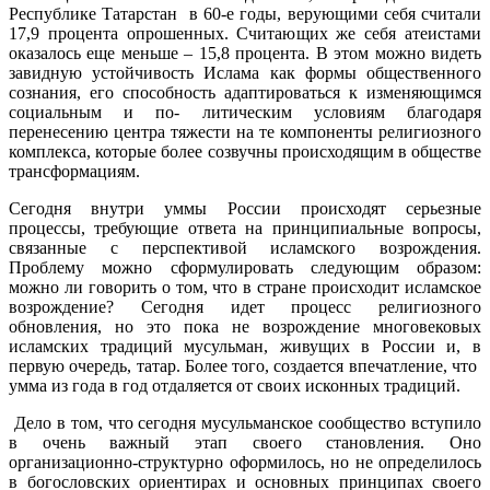
Республике Татарстан в 60-е годы, верующими себя считали
17,9 процента опрошенных. Считающих же себя атеистами
оказалось еще меньше – 15,8 процента. В этом можно видеть
завидную устойчивость Ислама как формы общественного
сознания, его способность адаптироваться к изменяющимся
социальным и по- литическим условиям благодаря
перенесению центра тяжести на те компоненты религиозного
комплекса, которые более созвучны происходящим в обществе
трансформациям.
Сегодня внутри уммы России происходят серьезные
процессы, требующие ответа на принципиальные вопросы,
связанные с перспективой исламского возрождения.
Проблему можно сформулировать следующим образом:
можно ли говорить о том, что в стране происходит исламское
возрождение? Сегодня идет процесс религиозного
обновления, но это пока не возрождение многовековых
исламских традиций мусульман, живущих в России и, в
первую очередь, татар. Более того, создается впечатление, что
умма из года в год отдаляется от своих исконных традиций.
Дело в том, что сегодня мусульманское сообщество вступило
в очень важный этап своего становления. Оно
организационно-структурно оформилось, но не определилось
в богословских ориентирах и основных принципах своего