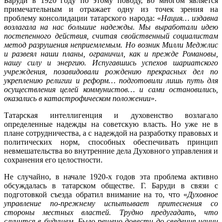
Баруди в 1920 году по этому поводу, во многом является
примечательным и отражает одну из точек зрения на
проблему консолидации татарского народа: «
Нация… издавна
возлагала на
нас большие надежды. Мы выработали идею
постепенного действия, считая свойственный социалистам
метод разрушения неприемлемым. Но возник Милли Меджлис
и развеял наши планы, ограничил, как и прежде Романовы,
нашу силу и энергию. Испугавшись успехов шариатского
учреждения, позавидовали рождению прекрасных дел по
укреплению религии и реформ… подготовили лишь путь для
осуществления целей коммунистов… и сами остановились,
оказались в катастрофическом положении
».
Татарская интеллигенция и духовенство возлагало
определенные надежды на советскую власть. Но уже не в
плане сотрудничества, а с надеждой на разработку правовых и
политических норм, способных обеспечивать принцип
невмешательства во внутренние дела Духовного управления и
сохранения его целостности.
Не случайно, в начале 1920-х годов эта проблема активно
обсуждалась в татарском обществе. Г. Баруди в связи с
подготовкой съезда обратил внимание на то, что «
Духовное
управление по-прежнему ис
пытывает притеснения со
стороны местных властей. Трудно предугадать, что
случится в будущем. Было решено довести до сведения нации