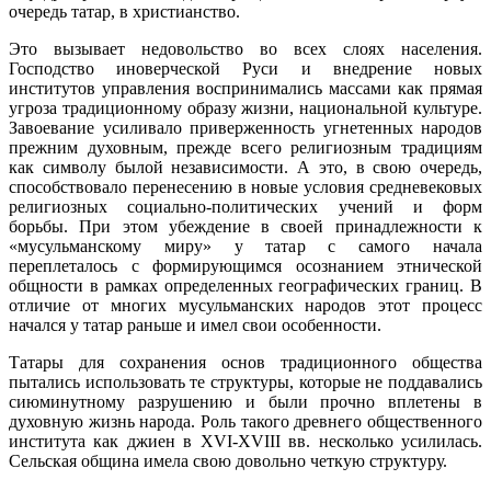
очередь татар, в христианство.
Это вызывает недовольство во всех слоях населения.
Господство иноверческой Руси и внедрение новых
институтов управления воспринимались массами как прямая
угроза традиционному образу жизни, национальной культуре.
Завоевание усиливало приверженность угнетенных народов
прежним духовным, прежде всего религиозным традициям
как символу былой независимости. А это, в свою очередь,
способствовало перенесению в новые условия средневековых
религиозных социально-политических учений и форм
борьбы. При этом убеждение в своей принадлежности к
«мусульманскому миру» у татар с самого начала
переплеталось с формирующимся осознанием этнической
общности в рамках определенных географических границ. В
отличие от многих мусульманских народов этот процесс
начался у татар раньше и имел свои особенности.
Татары для сохранения основ традиционного общества
пытались использовать те структуры, которые не поддавались
сиюминутному разрушению и были прочно вплетены в
духовную жизнь народа. Роль такого древнего общественного
института как джиен в XVI-XVIII вв. несколько усилилась.
Сельская община имела свою довольно четкую структуру.