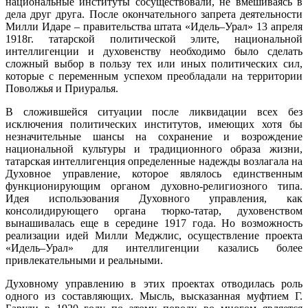
национальные институты сосуществовали, не вмешиваясь в
дела друг друга. После окончательного запрета деятельности
Милли Идаре – правительства штата «Идель–Урал» 13 апреля
1918г. татарской политической элите, национальной
интеллигенции и духовенству необходимо было сделать
сложный выбор в пользу тех или иных политических сил,
которые с переменным успехом преобладали на территории
Поволжья и Приуралья.
В сложившейся ситуации после ликвидации всех без
исключения политических институтов, имеющих хотя бы
незначительные шансы на сохранение и возрождение
национальной культуры и традиционного образа жизни,
татарская интеллигенция определенные надежды возлагала на
Духовное управление, которое являлось единственным
функционирующим органом духовно-религиозного типа.
Идея использования Духовного управления, как
консолидирующего органа тюрко-татар, духовенством
вынашивалась еще в середине 1917 года. Но возможность
реализации идей Милли Меджлис, осуществление проекта
«Идель–Урал» для интеллигенции казались более
привлекательными и реальными.
Духовному управлению в этих проектах отводилась роль
одного из составляющих. Мысль, высказанная муфтием Г.