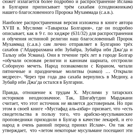
сюжет излагается более подробно и распространение Ислама
в Булгарии приписывает трём сахабам (сподвижникам)
нашего благословенного Пророка Мухаммада (с.а.в.).
Наиболее распространенная версия изложена в книге автора
XVIII в. Муслими «Таварихы Болгария», где он подробно
описывает, как в 9 г. по хиджре (631/32) для распространения
и обучения истинной религии наш благословенный Пророк
Мухаммад (с.а.в.) сам лично отправляет в Булгарию трёх
сахабов (‘Абдаррахмана ибн Зубайра, Зубайра ибн Джа‘да и
Тальху ибн Усмана). Они в течение трёх лет в городе Болгар
«обучали основам религии и канонам шариата, отстроили
Соборную мечеть. Народ познакомили с Кораном, читали
пятничные и праздничные молитвы (намаз) … Открыли
медресе». Через три года два сахаба вернулись в Медину, а
Зубайр ибн Джа‘да остался в Булгарии.
Правда, отношение к трудам Х. Муслими у татарских
историков неоднозначное. Так, Шигабутдин Марджани
считает, что этот источник не является достоверным. Но при
этом в своей книге «Мустафад аль-ахбар» признает, что «есть
свидетельства в пользу того, что арабско-мусульманские
проповедники приходили в Булгар в качестве лекарей, и его
народ в очень ранний период принял Ислам». Он так же
утверждает, что «летом некоторые мусульмане посещают эти