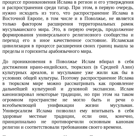
процессе проникновения Ислама в регион и его утверждения
и распространения среди татар. При этом, в первую очередь,
нужно исходить из того, что распространение Ислама в
Восточной Европе, в том числе и в Поволжье, не является
только фактором расширения территориальных рамок
мусульманского мира. Это, в первую очередь, продолжение
формирования универсального религиозного сообщества и
переход его в иное качественное состояние. Исламская
цивилизация в процессе расширения своих границ вышла за
пределы и горизонты арабоязычного мира.
До проникновения в Поволжье Ислам вбирал в себя
достижения ирано-индийских, тюркских (в Средней Азии)
культурных ареалов, и мусульмане уже жили как бы в
условиях общей культуры. Поэтому распространение Ислама
в тюркском мире можно рассматривать как проявление
дальнейшей культурной и духовной экспансии. Ислам
канонизировал некоторые традиции, но при этом на таком
огромном пространстве не могло быть и речи о
всеобъемлющей унификации жизни мусульман.
Универсализм Ислама позволил ему впитывать в себя
здоровые местные традиции, если они, конечно,
принципиально не противоречили основным канонам
религии и соответствовали требованиям своего времени.