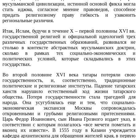
мусульманской цивилизации, истинной основой фикха могла
стать иджма, согласное мнение правоведов, способное
придать религиозному праву гибкость и узаконить
региональные различия.
Итак, Ислам, будучи в течение X – первой половины XVI вв.
государственной религией и официальной идеологией трех
различных государственных образований, развивался не
столько в контексте абстрактных мусульманских доктрин,
сколько в рамках тех социально-экономических и
политических условий, которые складывались в этих
государствах.
Во второй половине XVI века татары потеряли свою
государственность, и, соответственно, традиционные
политические и религиозные институты. Падение татарских
ханств нарушило естественный ход жизни татарского
общества. Потеря государственности стала трагедией для
народа. Она усугублялась еще и тем, что социально-
экономическая экспансия Москвы сопровождалась
откровенными и грубыми религиозными притеснениями.
Царь Федор Иоаннович, сын Ивана Грозного издает указ, в
соответствии с которым полагалось «все мечети пометать и
вконец их извести». В 1555 году в Казани учреждается
кафедра архиепископа для обращения жителей края, в первую