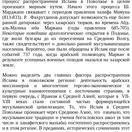
Процесс распространения Ислама в Поволжье в целом
произошел мирным путем. Начало этого процесса Ш.
Марджани связывает с периодом правления халифа Мамуна
(813-833). Р. Фахрутдинов допускает возможность еще более
ранней датировки: через хазарских тюрков, во времена Абд-
аль-Малика ибн Марвана (годы правления 685-705).
Некоторые новейшие археологические открытия в Подонье,
где жили булгары до их переселения на Среднюю Волгу,
также свидетельствуют о довольно ранней мусульманизации
населения. Вероятно, они были обращены в Ислам еще после
событий 737 года, когда арабский полководец Марван в
результате успешных военных походов оказался на хазарской
земле.
Можно выделить два главных фактора распространения
Ислама в поволжском регионе: деятельность арабских
миссионеров и многолетние торгово-экономические и
культурные взаимоотношения с восточными странами, в
первую очередь, с Ираном и Средней Азией, которые в VII-
VIII веках стали составной частью формирующейся
мусульманской цивилизации. То, что Ислам в Среднее
Поволжье проникает через Среднюю Азию, это означало, что
мусульманские традиции и учения богословских школ (в том
числе и ханафитского мазхаба) постепенно распространялись
и в этом регионе. В преданиях, исторических сочинениях этот