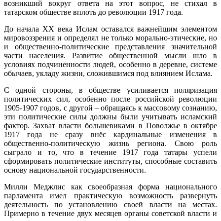
возникший вокруг ответа на этот вопрос, не стихал в
татарском обществе вплоть до революции 1917 года.
До начала XX века Ислам оставался важнейшим элементом
мировоззрения и определял не только морально-этические, но
и общественно-политические представления значительной
части населения. Развитие общественной мысли шло в
условиях подчиненности людей, особенно в деревне, системе
обычаев, укладу жизни, сложившимся под влиянием Ислама.
С одной стороны, в обществе усиливается поляризация
политических сил, особенно после российской революции
1905-1907 годов, с другой – обращаясь к массовому сознанию,
эти политические силы должны были учитывать исламский
фактор. Захват власти большевиками в Поволжье в октябре
1917 года не сразу внёс кардинальные изменения в
общественно-политическую жизнь региона. Свою роль
сыграло и то, что в течение 1917 года татары успели
сформировать политические институты, способные составить
основу национальной государственности.
Милли Меджлис как своеобразная форма национального
парламента имел практическую возможность развернуть
деятельность по установлению своей власти на местах.
Примерно в течение двух месяцев органы советской власти и