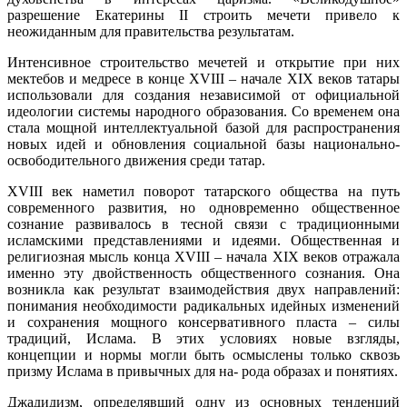
разрешение Екатерины II строить мечети привело к
неожиданным для правительства результатам.
Интенсивное строительство мечетей и открытие при них
мектебов и медресе в конце XVIII – начале XIX веков татары
использовали для создания независимой от официальной
идеологии системы народного образования. Со временем она
стала мощной интеллектуальной базой для распространения
новых идей и обновления социальной базы национально-
освободительного движения среди татар.
XVIII век наметил поворот татарского общества на путь
современного развития, но одновременно общественное
сознание развивалось в тесной связи с традиционными
исламскими представлениями и идеями. Общественная и
религиозная мысль конца XVIII – начала XIX веков отражала
именно эту двойственность общественного сознания. Она
возникла как результат взаимодействия двух направлений:
понимания необходимости радикальных идейных изменений
и сохранения мощного консервативного пласта – силы
традиций, Ислама. В этих условиях новые взгляды,
концепции и нормы могли быть осмыслены только сквозь
призму Ислама в привычных для на- рода образах и понятиях.
Джадидизм, определявший одну из основных тенденций