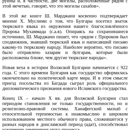
руины и, в частности, две могилы, расположенные рядом с
этой мечетью, говорят, что это могилы сахабов».
В этой же книге Ш. Марджани косвенно подтверждает
мнение Х. Муслими о том, что Булгары посетил знаток
тюркского языка из окружения нашего благословлённого
Пророка Мухаммада (с.а.в). Опираясь на сохранившиеся
источники, Ш. Марджани пишет, что «рядом с Пророком был
сподвижник, знавший тюркский язык и написавший письмо
какому-то тюркскому народу. Наиболее вероятно, что письмо
было отправлено хазарам и булгарам, которые были
расположены ближе, чем другие тюркские народы».
Новая веха в истории Волжской Булгарии начинается с 922
года. С этого времени Булгария как государство оформилась
окончательно на политической карте мира. И в этом смысле
приезд посольства из Багдада сыграл роль официального
дипломатического признания нового Исламского государства.
Конец IX – начало X вв. для Волжской Булгарии стал
периодом становления не только государственности, но и
религиозно-правовой системы. Ханафитский мазхаб с
относительной терпимостью к инакомыслию и широким
использованием местного обычного права, сложившегося у
разных народов в доисламский период (адат), способствовал
ускорению завершения этого процесса.