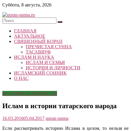
Skip
Суббота, 8 августа, 2026
to
content
quran-
ГЛАВНАЯ
sunna.ru
АКТУАЛЬНОЕ
СВЯЩЕННЫЙ КОРАН
«Центр
ПРЕЧИСТАЯ СУННА
исследований
ТАСАВВУФ
Корана
ИСЛАМ И НАУКА
и
ИСЛАМ И СЕМЬЯ
Сунны»
ИСТОРИЯ И ЛИЧНОСТИ
Республики
ИСЛАМСКИЙ СОННИК
Татарстан
О НАС
ИСТОРИЯ И ЛИЧНОСТИ
Ислам в истории татарского народа
16.03.2016
05.04.2017
quran-sunna
Если рассматривать историю Ислама в целом, то нельзя не