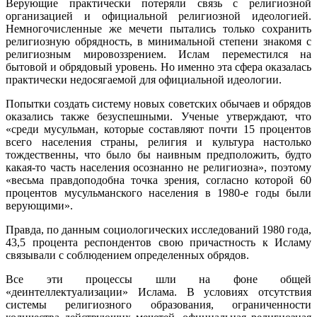
Верующие практически потеряли связь с религиозной
организацией и официальной религиозной идеологией.
Немногочисленные же мечети пытались только сохранить
религиозную обрядность, в минимальной степени знакомя с
религиозным мировоззрением. Ислам переместился на
бытовой и обрядовый уровень. Но именно эта сфера оказалась
практически недосягаемой для официальной идеологии.
Попытки создать систему новых советских обычаев и обрядов
оказались также безуспешными. Ученые утверждают, что
«среди мусульман, которые составляют почти 15 процентов
всего населения страны, религия и культура настолько
тождественны, что было бы наивным предположить, будто
какая-то часть населения осознанно не религиозна», поэтому
«весьма правдоподобна точка зрения, согласно которой 60
процентов мусульманского населения в 1980-е годы были
верующими».
Правда, по данным социологических исследований 1980 года,
43,5 процента респондентов свою причастность к Исламу
связывали с соблюдением определенных обрядов.
Все эти процессы шли на фоне общей
«деинтеллектуализации» Ислама. В условиях отсутствия
системы религиозного образования, ограниченности