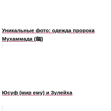
Уникальные фото: одежда пророка
Мухаммада (ﷺ)
Юсуф (мир ему) и Зулейха