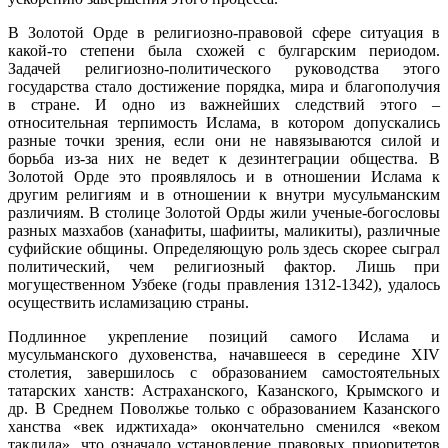
В Золотой Орде в религиозно-правовой сфере ситуация в
какой-то степени была схожей с булгарским периодом.
Задачей религиозно-политического руководства этого
государства стало достижение порядка, мира и благополучия
в стране. И одно из важнейших следствий этого –
относительная терпимость Ислама, в котором допускались
разные точки зрения, если они не навязываются силой и
борьба из-за них не ведет к дезинтеграции общества. В
Золотой Орде это проявлялось и в отношении Ислама к
другим религиям и в отношении к внутри мусульманским
различиям. В столице Золотой Орды жили ученые-богословы
разных мазхабов (ханафиты, шафииты, маликиты), различные
суфийские общины. Определяющую роль здесь скорее сыграл
политический, чем религиозный фактор. Лишь при
могущественном Узбеке (годы правления 1312-1342), удалось
осуществить исламизацию страны.
Подлинное укрепление позиций самого Ислама и
мусульманского духовенства, начавшееся в середине XIV
столетия, завершилось с образованием самостоятельных
татарских ханств: Астраханского, Казанского, Крымского и
др. В Среднем Поволжье только с образованием Казанского
ханства «век иджтихада» окончательно сменился «веком
таклида», что означало установление правовых приоритетов