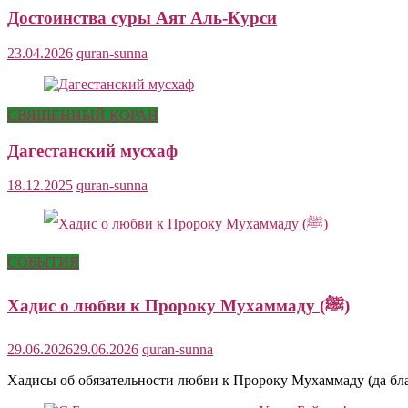
Достоинства суры Аят Аль-Курси
23.04.2026
quran-sunna
СВЯЩЕННЫЙ КОРАН
Дагестанский мусхаф
18.12.2025
quran-sunna
СОБЫТИЯ
Хадис о любви к Пророку Мухаммаду (ﷺ)
29.06.2026
29.06.2026
quran-sunna
Хадисы об обязательности любви к Пророку Мухаммаду (да бла