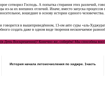
орое сотворил Господь. А попытка стирания этих различий, гов
ы из-за их внешних отличий. Иначе, вместо запуска процессов 
 относительное, вошедшее в основу истории единого человечеств
и говорится в вышеприведённом, 13-ом аяте суры «аль-Худжурат
ного создать даже в одном виде творения нескончаемое разнооб
 (в День Воскрешения)? Конечно же, соберём! Мы способны восс
История начала летоисчисления по хиджре. 1часть