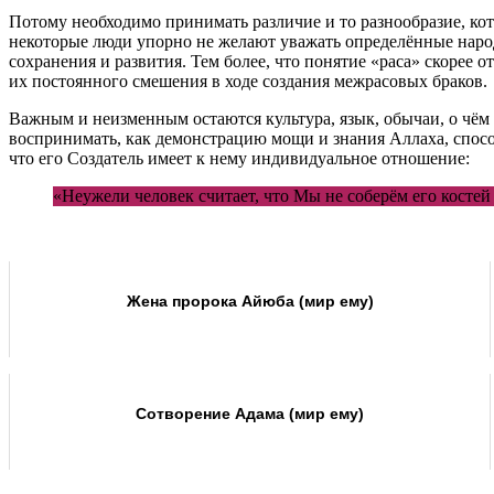
Потому необходимо принимать различие и то разнообразие, кот
некоторые люди упорно не желают уважать определённые народ
сохранения и развития. Тем более, что понятие «раса» скорее
их постоянного смешения в ходе создания межрасовых браков.
Важным и неизменным остаются культура, язык, обычаи, о чём 
воспринимать, как демонстрацию мощи и знания Аллаха, способ
что его Создатель имеет к нему индивидуальное отношение:
«Неужели человек считает, что Мы не соберём его костей
Жена пророка Айюба (мир ему)
Сотворение Адама (мир ему)