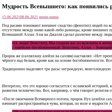
Мудрость Всевышнего: как появились 
15.06.2021
08.06.2021
quran-sunna
Под расами понимают внешнее сходство (фенотип) людей по ко
отсутствии между ними какой-либо разницы, кроме внешних пр
Всевышний Аллах Азза ва Джалля сделал различие между людьм
«О, люди! Воистину, Мы создали вас из мужчины и женщи
– наиболее богобоязненный. Воистину, Аллах – Знающий
Пророк же (салляллаху алейхи ва саллям) наставлял: «Нет преи
чёрного над белым, кроме как на основе богобоязненности. Все
Традиционно выделяют три расы: негроидную, монголоидную 
Интересно, что это хорошо согласуется с исламской историей,
развития человечества. Вот, например, о чём говорит религи
«После окончания Всемирного потопа, пророк Нух (алейхи салл
начинает распространяться чума, которая, по воле и мудрости 
«Мы спасли Нуха и его семью от великой печали и сохран