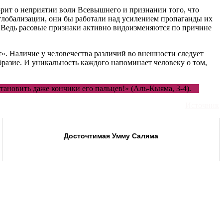
орит о неприятии воли Всевышнего и признании того, что
глобализации, они бы работали над усилением пропаганды их
а. Ведь расовые признаки активно видоизменяются по причине
». Наличие у человечества различий во внешности следует
разие. И уникальность каждого напоминает человеку о том,
тановить даже кончики его пальцев!» (Аль-Кыяма, 3-4).
Источник
Досточтимая Умму Саляма