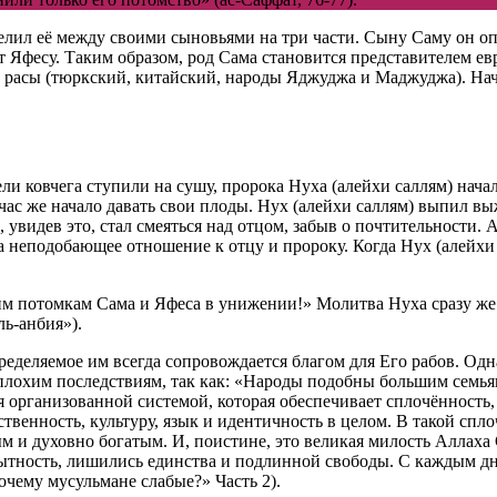
оделил её между своими сыновьями на три части. Сыну Саму он 
Яфесу. Таким образом, род Сама становится представителем евр
 расы (тюркский, китайский, народы Яджуджа и Маджуджа). Нач
тели ковчега ступили на сушу, пророка Нуха (алейхи саллям) на
тчас же начало давать свои плоды. Нух (алейхи саллям) выпил вы
увидев это, стал смеяться над отцом, забыв о почтительности. 
за неподобающее отношение к отцу и пророку. Когда Нух (алейхи
им потомкам Сама и Яфеса в унижении!» Молитва Нуха сразу же 
ь-анбия»).
деляемое им всегда сопровождается благом для Его рабов. Одна
 плохим последствиям, так как: «Народы подобны большим семь
 организованной системой, которая обеспечивает сплочённость,
ственность, культуру, язык и идентичность в целом. В такой сп
ым и духовно богатым. И, поистине, это великая милость Аллаха 
ытность, лишились единства и подлинной свободы. С каждым днё
очему мусульмане слабые?» Часть 2).