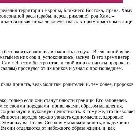
определил территории Европы, Ближнего Востока, Ирана. Хаму
опеоидной расы (арабы, персы, римляне), род Хама –
инается новая эпоха человечества со вторым праотцом в лице
чала беспокоить излишняя влажность воздуха. Всевышний велел
жатый из них сок и, успокоившись, заснул. В это время ветер
А Сам с Яфесом быстро отвели свой взор от наготы пророка и
 саллям) проснулся от их криков и узнал о произошедшем,
была принята, ведь молитвы родителей и, тем более, пророков
ко, только если они станут блюсти границы Его заповедей.
ям со своими порядками, привычками, образом мышления,
 социальную и духовную целостность. К тому же, это позволяет
лочённости народов можно увидеть единомыслие, здоровые
Субханаху ва Та’аля. Сегодня мы можем видеть, как духовно
м они отдаляются от набожного образа жизни, и, как