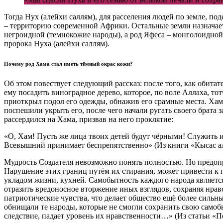
Тогда Нух (алейхи саллям), для расселения людей по земле, п
– территорию современной Африки. Остальные земли назначает 
негроидной (темнокожие народы), а род Яфеса – монголоидной
пророка Нуха (алейхи саллям).
Почему род Хама стал иметь тёмный окрас кожи?
Об этом повествует следующий рассказ: после того, как обита
ему посадить виноградное дерево, которое, по воле Аллаха, то
приоткрыл подол его одежды, обнажив его срамные места. Хам, 
поспешили укрыть его, после чего начали ругать своего брата 
рассердился на Хама, призвав на него проклятие:
«О, Хам! Пусть же лица твоих детей будут чёрными! Служить 
Всевышний принимает беспрепятственно» (Из книги «Кысас ал
Мудрость Создателя невозможно понять полностью. Но предопре
Нарушение этих границ путём их стирания, может привести к
укладом жизни, кухней. Самобытность каждого народа является
отразить вредоносное вторжение иных взглядов, сохраняя нрав
патриотические чувства, что делает общество ещё более сильн
обнищали те народы, которые не смогли сохранить свою самоб
следствие, падает уровень их нравственности…» (Из статьи «П