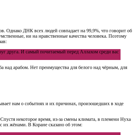
. Однако ДНК всех людей совпадает на 99,9%, что говорит об
умственные, ни на нравственные качества человека. Поэтому
ав:
руг друга. И самый почитаемый перед Аллахом среди вас
ба над арабом. Нет преимущества для белого над чёрным, для
зывает нам о событиях и их причинах, произошедших в ходе
Спустя некоторое время, из-за смены климата, в племени Нуха
с их жёнами. В Коране сказано об этом: