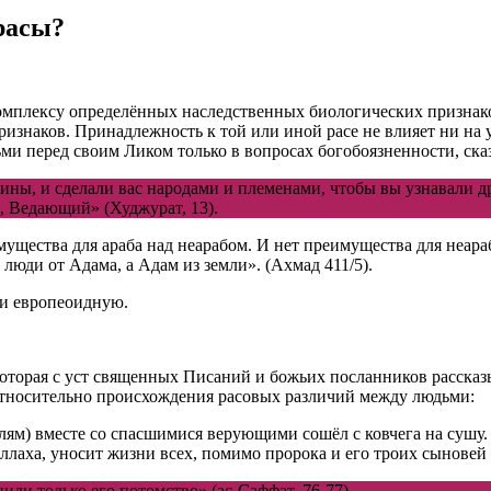
расы?
мплексу определённых наследственных биологических признаков
изнаков. Принадлежность к той или иной расе не влияет ни на 
и перед своим Ликом только в вопросах богобоязненности, сказ
ны, и сделали вас народами и племенами, чтобы вы узнавали д
, Ведающий» (Худжурат, 13).
мущества для араба над неарабом. И нет преимущества для неара
 люди от Адама, а Адам из земли». (Ахмад 411/5).
и европеоидную.
 которая с уст священных Писаний и божьих посланников расска
я относительно происхождения расовых различий между людьми:
ям) вместе со спасшимися верующими сошёл с ковчега на сушу. 
Аллаха, уносит жизни всех, помимо пророка и его троих сыновей 
или только его потомство» (ас-Саффат, 76-77).