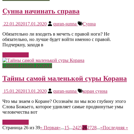
Сунна начинать справа
22.01.2020
17.01.2020
quran-sunna
Сунна
Обязательно ли входить в мечеть с правой ноги? Не
обязательно, но лучше будет войти именно с правой.
Подчеркну, заходя в
Читать далее
СВЯЩЕННЫЙ КОРАН
Тайны самой маленькой суры Корана
15.01.2020
13.01.2020
quran-sunna
коран сунна
Что мы знаем о Коране? Осознаём ли мы всю глубину этого
Слова Божьего, которое удивляет самые продвинутые умы
человечества вот
Читать далее
Страница 26 из 39
« Первая
«
...
15
...
24
25
26
27
28
...
»
Последняя »