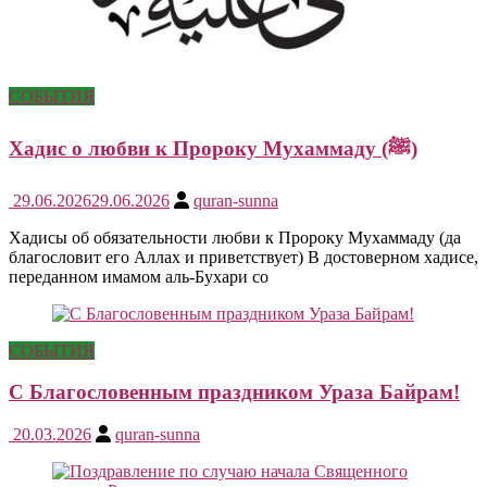
СОБЫТИЯ
Хадис о любви к Пророку Мухаммаду (ﷺ)
29.06.2026
29.06.2026
quran-sunna
Хадисы об обязательности любви к Пророку Мухаммаду (да
благословит его Аллах и приветствует) В достоверном хадисе,
переданном имамом аль-Бухари со
СОБЫТИЯ
С Благословенным праздником Ураза Байрам!
20.03.2026
quran-sunna