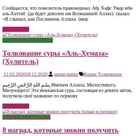
Сообщается, что повелитель правоверных Абу Хафс Умар ибн
аль-Хаттаб (да будет доволен им Всевышний Аллах) сказал:
«Я слышал, как Посланник Аллаха (мир
Читать далее
СВЯЩЕННЫЙ КОРАН
Толкование суры «Аль-Хумаза»
(Хулитель)
12.02.2020
18.12.2020
quran-sunna
Коран Толкование
بِسْمِ اللهِ الرَّحْمَنِ الرَّحِيمِ Именем Аллаха, Милостивого,
Милующего! Эта мекканская сура, состоящая из девяти аятов,
получила своё название по первому
Читать далее
ПРЕЧИСТАЯ СУННА
8 наград, которые можно получить