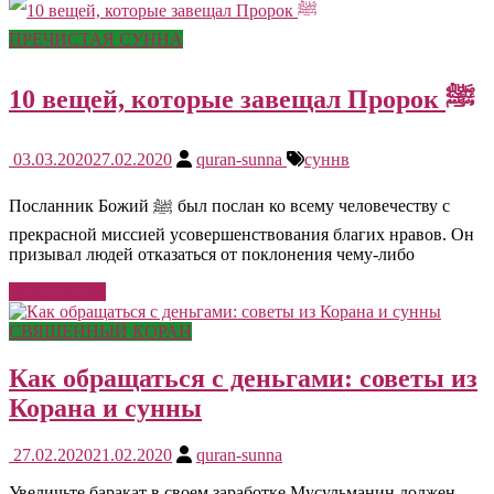
ПРЕЧИСТАЯ СУННА
10 вещей, которые завещал Пророк ﷺ
03.03.2020
27.02.2020
quran-sunna
суннв
Посланник Божий ﷺ был послан ко всему человечеству с
прекрасной миссией усовершенствования благих нравов. Он
призывал людей отказаться от поклонения чему-либо
Читать далее
СВЯЩЕННЫЙ КОРАН
Как обращаться с деньгами: советы из
Корана и сунны
27.02.2020
21.02.2020
quran-sunna
Увеличьте баракат в своем заработке Мусульманин должен