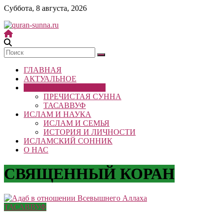
Skip
Суббота, 8 августа, 2026
to
content
quran-
sunna.ru
ГЛАВНАЯ
«Центр
АКТУАЛЬНОЕ
исследований
СВЯЩЕННЫЙ КОРАН
Корана
ПРЕЧИСТАЯ СУННА
и
ТАСАВВУФ
Сунны»
ИСЛАМ И НАУКА
Республики
ИСЛАМ И СЕМЬЯ
Татарстан
ИСТОРИЯ И ЛИЧНОСТИ
ИСЛАМСКИЙ СОННИК
О НАС
СВЯЩЕННЫЙ КОРАН
ТАСАВВУФ